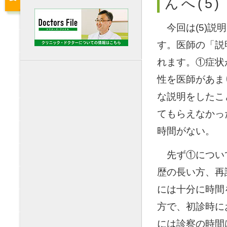
んへ(5)
◯
今回は(5)
す。医師の「説
れます。①症状
性を医師があま
な説明をしたこ
てもらえなかっ
時間がない。
◯
先ず①につい
歴の長い方、再
には十分に時間
方で、初診時に
には診察の時間